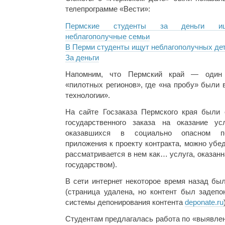
телепрограмме «Вести»:
Пермские студенты за деньги и
неблагополучные семьи
В Перми студенты ищут неблагополучных дет
За деньги
Напомним, что Пермский край — один
«пилотных регионов», где «на пробу» были 
технологии».
На сайте Госзаказа Пермского края были 
государственного заказа на оказание ус
оказавшихся в социально опасном по
приложения к проекту контракта, можно убе
рассматривается в нем как… услуга, оказан
государством).
В сети интернет некоторое время назад бы
(страница удалена, но контент был задеп
системы депонирования контента
deponate.ru
Студентам предлагалась работа по «выявле