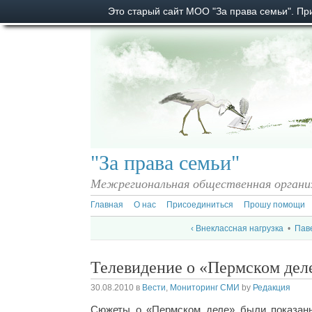
Это старый сайт МОО "За права семьи". П
"За права семьи"
Межрегиональная общественная органи
Главная
О нас
Присоединиться
Прошу помощи
‹ Внеклассная нагрузка
•
Пав
Телевидение о «Пермском дел
30.08.2010
в
Вести
,
Мониторинг СМИ
by
Редакция
Сюжеты о «Пермском деле» были показан