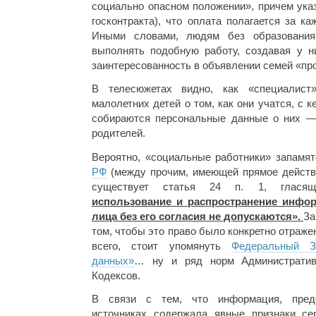
социально опасном положении», причем указ
госконтракта), что оплата полагается за 
Иными словами, людям без образования,
выполнять подобную работу, создавая у 
заинтересованность в объявлении семей «п
В телесюжетах видно, как «специалист
малолетних детей о том, как они учатся, с 
собираются персональные данные о них —
родителей.
Вероятно, «социальные работники» запамят
РФ
(между прочим, имеющей прямое действи
существует статья 24 п. 1, глас
использование и распространение инфо
лица без его согласия не допускаются».
За
том, чтобы это право было конкретно отраже
всего, стоит упомянуть
Федеральный З
данных»
… ну и ряд норм Административ
Кодексов.
В связи с тем, что информация, пред
источниках содержала явные признаки се