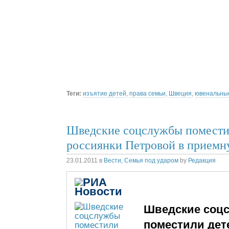
Теги:
изъятие детей
,
права семьи
,
Швеция
,
ювенальные
Шведские соцслужбы помести
россиянки Петровой в прием
23.01.2011
в
Вести
,
Семья под ударом
by
Редакция
Шведские соц
поместили дет