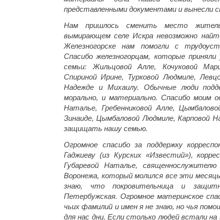
представленными документами и вынесли с
Нам пришлось сменить место жител
вымирающем селе Искра невозможно найт
Железногорске нам помогли с трудоуст
Спасибо железногорцам, которые приняли
семьи: Жильцовой Алле, Кочуковой Мари
Спириной Ирине, Турковой Людмиле, Левц
Надежде и Михаилу. Обычные люди подд
морально, и материально. Спасибо моим о
Наталье, Гребенниковой Алле, Цымбалово
Зинаиде, Цымбаловой Людмиле, Карповой На
защищать нашу семью.
Огромное спасибо за поддержку корресп
Гаджиеву (из Курских «Известий»), корр
Губаревой Наталье, священнослужителю
Воронежа, который молился все эти месяцы
знаю, что покровительница и защит
Петербужская. Огромное материнское спа
чьих фамилий и имен я не знаю, но чья по
для нас дни. Если столько людей встали на