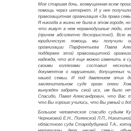
Моя старшая дочь, возмущенная всем прои
помощь через интернет. И у нее получило
правозащитная организация «За права семь
Я никогда в жизни не была в этом городе, н
что живут в нем неравнодушные люди, го
(причем абсолютно бескорыстно!). Всю в
юридическую помощь мы получили о
организации Парфентьева Павла Алек
поддержке этой правозащитной организ
надежда, что всё еще можно изменить в су
своими коллегами составил несколь
документов о нарушениях, допущенных ч
нашей семьи. И под давлением этих 
заключительном суде орган опеки Хо
вынужден забрать свой иск, им было не
Спасибо, Павел Александрович, что Вас 
что Вы хорошо учились, что Вы умный и доб
Большое человеческое спасибо судьям Ку
Черниковой Е.Н., Полянской Л.П., Никитиной
областного суда Стародубцевой Т.А., кото
материалы дела нашей семьи, объек