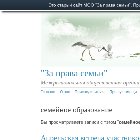
Это старый сайт МОО "За права семьи". П
"За права семьи"
Межрегиональная общественная органи
Главная
О нас
Присоединиться
Прошу помощи
семейное образование
Вы просматриваете записи с тэгом "
семейное
Апрельская встреча участнико