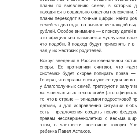
планы по выявлению семей, в которых д
находятся в социально опасном положении. 
планы переводят в точные цифры: найти ро
семей за два года, на выявление каждой вы
рублей. Особое внимание — к поиску детей в 
это официально называется «услугами насе
что подобный подход будут применять и в 
чад у их жестоких родителей.
Вокруг введения в России ювенальной юстиц
споры. Ее противники считают, что «дет
система» будет скорее попирать права — 
Говорят, что органы опеки уже сегодня чинят
у благополучных семей, третируют и запуги
же «ювенальных технологий» (это официаль
то, что в стране — эпидемия подростковой п
детьми, и для исправления ситуации люб
есть предложения создать новую федера
правам несовершеннолетних с весьма шир
этом, в частности, постоянно говорит У
ребенка Павел Астахов.