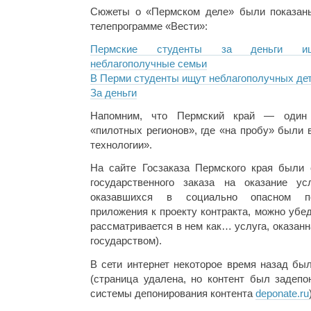
Сюжеты о «Пермском деле» были показан
телепрограмме «Вести»:
Пермские студенты за деньги и
неблагополучные семьи
В Перми студенты ищут неблагополучных дет
За деньги
Напомним, что Пермский край — один
«пилотных регионов», где «на пробу» были 
технологии».
На сайте Госзаказа Пермского края были 
государственного заказа на оказание ус
оказавшихся в социально опасном по
приложения к проекту контракта, можно убе
рассматривается в нем как… услуга, оказан
государством).
В сети интернет некоторое время назад бы
(страница удалена, но контент был задеп
системы депонирования контента
deponate.ru