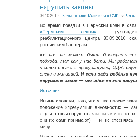
нарушать законы
04.10.2010
в
Комментарии
,
Мониторинг СМИ
by
Редакц
Во время поездки в Пермский край в связ
«Пермским делом»
, руководите
реабилитационного центра 30.09.2010 ска
российским блоггерам:
«У нас не может быть бюрократическ
подхода, так как у нас дети. Мы работае
тесной связке с прокуратурой, ОДН, служ
опеки и милицией.
И если ради ребёнка ну
нарушить закон — мы идём на это наруш
Источник
Иными словами, того, что у нас плохие зак
положение «презумпции виновности» — мал
еще и готовы нарушать законы «в интересах 
они их сами понимают) — и, не стесняясь,
миру.
Между тем, в сентябре этого года гражд