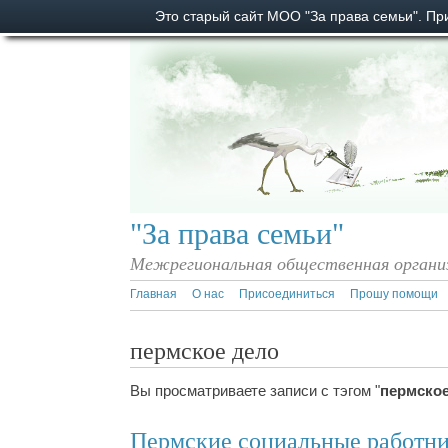
Это старый сайт МОО "За права семьи". П
"За права семьи"
Межрегиональная общественная органи
Главная
О нас
Присоединиться
Прошу помощи
пермское дело
Вы просматриваете записи с тэгом "
пермско
Пермские социальные работни