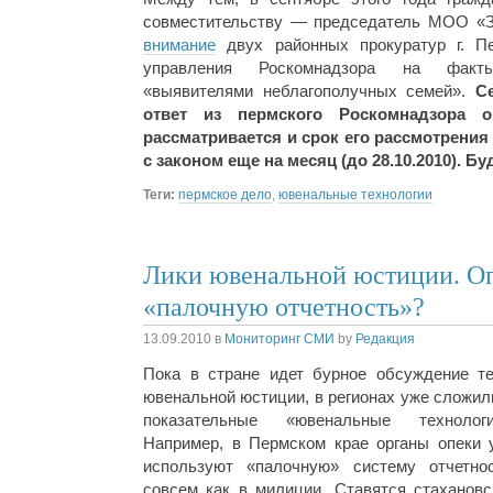
совместительству — председатель МОО «З
внимание
двух районных прокуратур г. Пе
управления Роскомнадзора на факт
«выявителями неблагополучных семей».
С
ответ из пермского Роскомнадзора 
рассматривается и срок его рассмотрения
с законом еще на месяц (до 28.10.2010). Б
Теги:
пермское дело
,
ювенальные технологии
Лики ювенальной юстиции. Оп
«палочную отчетность»?
13.09.2010
в
Мониторинг СМИ
by
Редакция
Пока в стране идет бурное обсуждение т
ювенальной юстиции, в регионах уже сложил
показательные «ювенальные технологи
Например, в Пермском крае органы опеки 
используют «палочную» систему отчетнос
совсем как в милиции. Ставятся стахановс