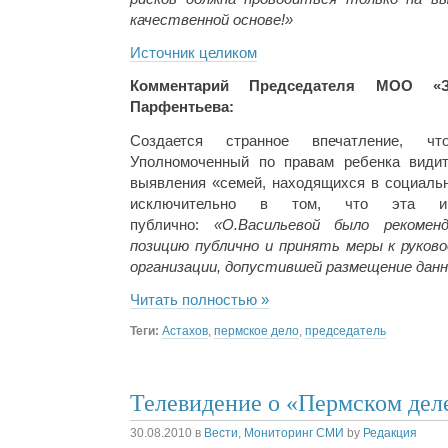
качественной основе!»
Источник целиком
Комментарий Председателя МОО «
Парфентьева:
Создается странное впечатление, ч
Уполномоченный по правам ребенка види
выявления «семей, находящихся в социальн
исключительно в том, что эта ин
публично:
«О.Васильевой было рекомен
позицию публично и принять меры к руков
организации, допустившей размещение дан
Читать полностью »
Теги:
Астахов
,
пермское дело
,
председатель
Телевидение о «Пермском дел
30.08.2010
в
Вести
,
Мониторинг СМИ
by
Редакция