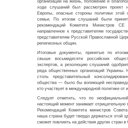
организаций на жизнь, положение и благопо
ходе слушаний был рассмотрен проект н
Европы, опасные стороны политики этой 
семьи. По итогам слушаний были приня
рекомендаций Комитета Министров СЕ 
направленное к представителям государств
представителям Русской Православной Церк
религиозных общин.
Итоговые документы, принятые по итога
свыше восьмидесяти российских общес
экспертов, а резолюцию слушаний одобрил
ряда общественных организаций Украины. Н
столь представительный консолидирован
общества — было бы вопиющей несправедл
кто участвует в международной политике от 
Следует отметить, что по неофициально
настоящий момент занимает отрицательную 
Рекомендаций Комитета министров Совета
наша страна будет твердо держаться этой з
сможет повлиять на действия других стран в