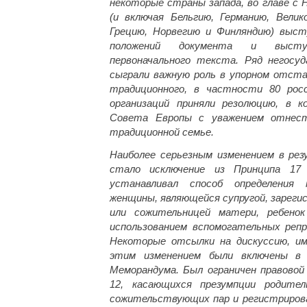
некоторые страны запада, во главе с 
(и включая Бельгию, Германию, Вели
Грецию, Норвегию и Финляндию) выст
положений документа и высту
первоначального текста. Ряд негосу
сыграли важную роль в упорном отст
традиционного, в частности 80 росс
организаций приняли резолюцию, в 
Совета Европы с уважением отнес
традиционной семье.
Наиболее серьезным изменением в ре
стало исключение из Принципа 17
устанавливал способ определения
женщины, являющейся супругой, зарег
или сожительницей матери, ребено
использованием вспомогательных реп
Некоторые отсылки на дискуссию, и
этим изменением были включены в
Меморандума. Был ограничен правово
12, касающихся презумпции родител
сожительствующих пар и регистриров