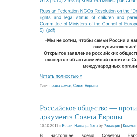
GT3 (2010) 2 rev. 5) Комитета министров Сове
Russian Federation NGOs Resolution on the “D
rights and legal status of children and parent
Committee of Ministers of the Council of Euro
5) (pdf)
«Мы не хотим, чтобы семьи России и н
самоуничтожению!
Открытое заявление российских общест
экспертов об антисемейной политике С
международных органи
Читать полностью »
Теги:
права семьи
,
Совет Европы
Российское общество — проти
документа Совета Европы
10.10.2011
в
Вести
,
Наша работа
by
Редакция
|
Коммент
В настоящее время Советом Евр