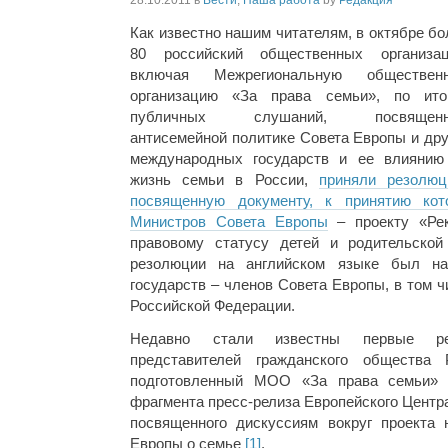
28.10.2011
в
Вести
,
Наша работа
by
Редакция
Как известно нашим читателям, в октябре бо
80 российский общественных организац
включая Межрегиональную обществен
организацию «За права семьи», по ито
публичных слушаний, посвящен
антисемейной политике Совета Европы и дру
международных государств и ее влиянию
жизнь семьи в России,
приняли резолюц
посвященную документу, к принятию кото
Министров Совета Европы
– проекту «Ре
правовому статусу детей и родительской 
резолюции на английском языке был на
государств – членов Совета Европы, в том 
Российской Федерации.
Недавно стали известны первые ре
представителей гражданского общества
подготовленный МОО «За права семьи» 
фрагмента пресс-релиза Европейского Центр
посвященного дискуссиям вокруг проекта 
Европы о семье
[1]
.