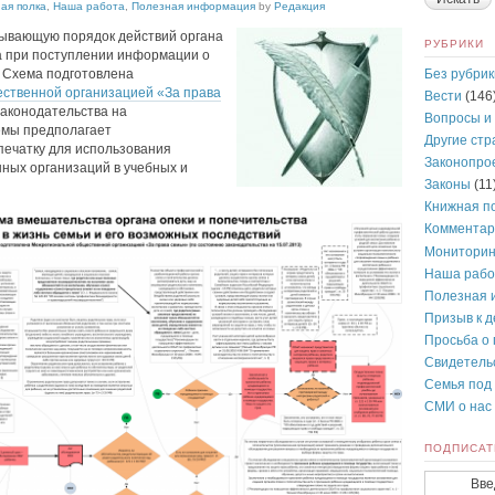
ая полка
,
Наша работа
,
Полезная информация
by
Редакция
зывающую порядок действий органа
РУБРИКИ
а при поступлении информации о
Без рубрик
 Схема подготовлена
ственной организацией «За права
Вести
(146
законодательства на
Вопросы и
хемы предполагает
Другие ст
ечатку для использования
Законопро
ных организаций в учебных и
Законы
(11
Книжная п
Комментар
Монитори
Наша рабо
Полезная 
Призыв к 
Просьба о
Свидетель
Семья под
СМИ о нас
ПОДПИСАТ
Вве