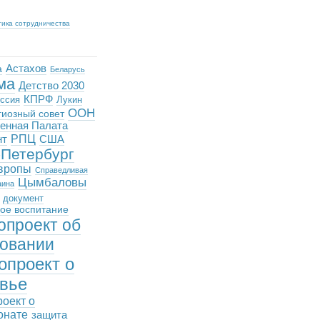
тика сотрудничества
Астахов
а
Беларусь
ма
Детство 2030
КПРФ
ссия
Лукин
ООН
иозный совет
енная Палата
РПЦ
нт
США
-Петербург
вропы
Справедливая
Цымбаловы
аина
документ
ое воспитание
опроект об
овании
опроект о
вье
роект о
онате
защита