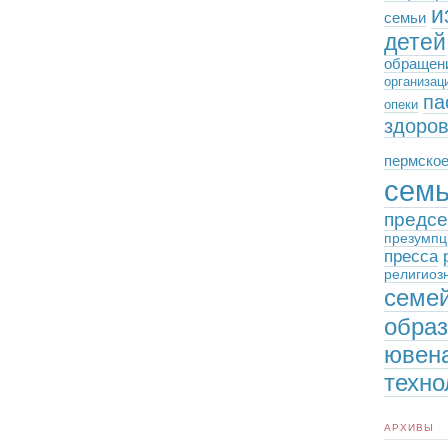
и
семьи
детей
обращен
организац
па
опеки
здоро
пермское
сем
предсе
презумпц
пресса
религиоз
семе
обра
ювен
техно
АРХИВЫ