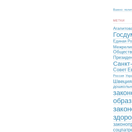
Важно: поли
МЕТКИ
Агапитов
Госду
Единая Ро
Межрелиг
Обществ
Президе
Санкт
Совет Е
Россия
Укр
Швеция
дошкольн
закон
образ
закон
здоро
законоп
соцпатр