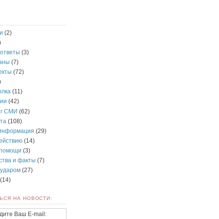
и
(2)
)
 ответы
(3)
раны
(7)
екты
(72)
)
олка
(11)
ии
(42)
нг СМИ
(62)
та
(108)
информация
(29)
действию
(14)
 помощи
(3)
ства и факты
(7)
 ударом
(27)
(14)
ЬСЯ НА НОВОСТИ:
дите Ваш E-mail: