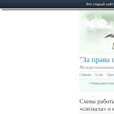
Это старый сайт
"За права 
Межрегиональная
Главная
О нас
При
‹ Помешаем испо
Схема работ
«сигнала» о 