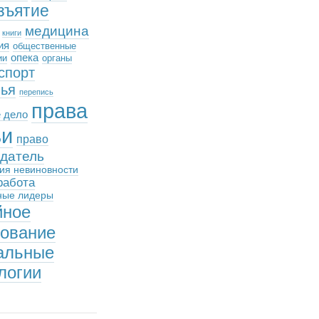
зъятие
медицина
книги
ия
общественные
опека
ии
органы
спорт
вья
перепись
права
 дело
ьи
право
датель
ия невиновности
работа
ные лидеры
йное
зование
альные
логии