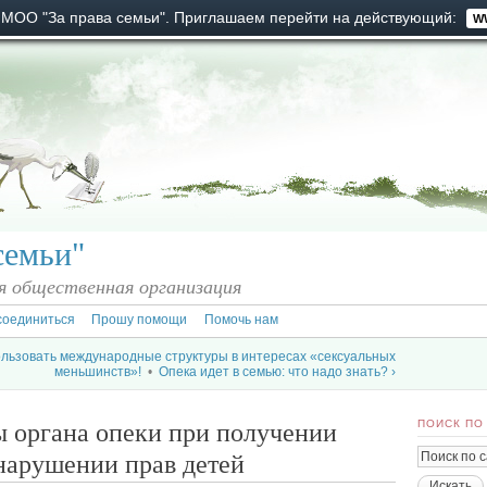
 МОО "За права семьи". Приглашаем перейти на действующий:
W
семьи"
 общественная организация
соединиться
Прошу помощи
Помочь нам
льзовать международные структуры в интересах «сексуальных
меньшинств»!
•
Опека идет в семью: что надо знать? ›
ы органа опеки при получении
ПОИСК ПО
нарушении прав детей