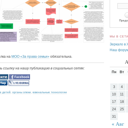
Предо
МЫ В СЕТ
Зеркало в
Наш фору
ылка на
МОО «За права семьи»
обязательна.
А
 ссылку на нашу публикацию в социальных сетях:
Пн
Вт
3
4
е детей
,
органы опеки
,
ювенальные технологии
10
11
17
18
24
25
31
« Авг