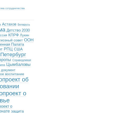
тика сотрудничества
Астахов
а
Беларусь
ма
Детство 2030
КПРФ
ссия
Лукин
ООН
иозный совет
енная Палата
РПЦ
нт
США
-Петербург
вропы
Справедливая
Цымбаловы
аина
документ
ое воспитание
опроект об
овании
опроект о
вье
роект о
онате
защита