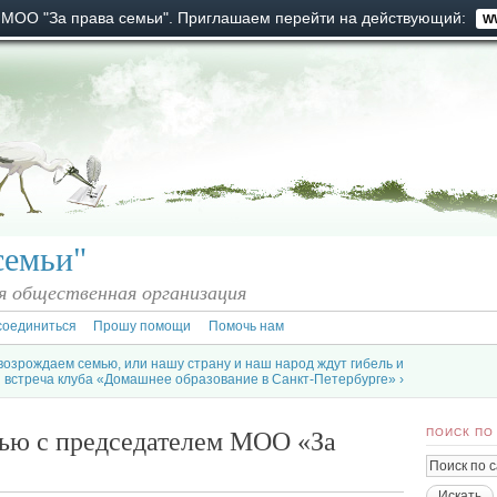
 МОО "За права семьи". Приглашаем перейти на действующий:
W
семьи"
 общественная организация
соединиться
Прошу помощи
Помочь нам
возрождаем семью, или нашу страну и наш народ ждут гибель и
 встреча клуба «Домашнее образование в Санкт-Петербурге» ›
ью с председателем МОО «За
ПОИСК ПО
»