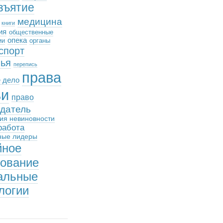
зъятие
медицина
книги
ия
общественные
опека
ии
органы
спорт
вья
перепись
права
 дело
ьи
право
датель
ия невиновности
работа
ные лидеры
йное
зование
альные
логии