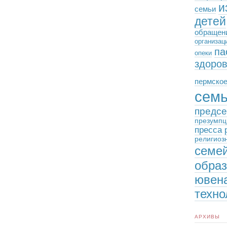
и
семьи
детей
обращен
организац
па
опеки
здоро
пермское
сем
предсе
презумпц
пресса
религиоз
семе
обра
ювен
техно
АРХИВЫ