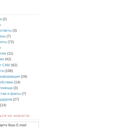
и
(2)
)
 ответы
(3)
раны
(7)
екты
(72)
)
олка
(11)
ии
(42)
нг СМИ
(62)
та
(108)
информация
(29)
действию
(14)
 помощи
(3)
ства и факты
(7)
 ударом
(27)
(14)
ЬСЯ НА НОВОСТИ:
дите Ваш E-mail: