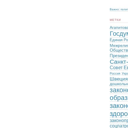
Важно: поли
МЕТКИ
Агапитов
Госду
Единая Ро
Межрелиг
Обществ
Президе
Санкт
Совет Е
Россия
Укр
Швеция
дошкольн
закон
образ
закон
здоро
законоп
соцпатр