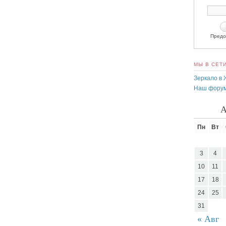
Предо
МЫ В СЕТ
Зеркало в
Наш фору
А
Пн
Вт
3
4
10
11
17
18
24
25
31
« Авг