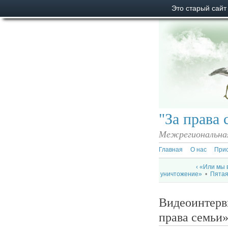
Это старый сайт
"За права 
Межрегиональная
Главная
О нас
При
‹ «Или мы 
уничтожение»
•
Пятая
Видеоинтерв
права семьи