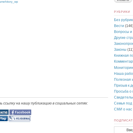
amehitory_wp
РУБРИКИ
Без рубрик
Вести
(146
Вопросы и
Другие ст
Законопро
Законы
(11
Книжная п
Комментар
Монитори
Наша рабо
Полезная 
Призыв к 
Просьба о
Свидетель
 ссылку на нашу публикацию в социальных сетях:
Семья под
СМИ о нас
ПОДПИСАТ
Вве