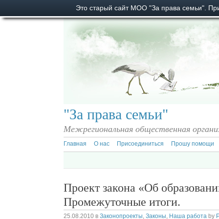
Это старый сайт МОО "За права семьи". П
"За права семьи"
Межрегиональная общественная органи
Главная
О нас
Присоединиться
Прошу помощи
Проект закона «Об образовани
Промежуточные итоги.
25.08.2010
в
Законопроекты
,
Законы
,
Наша работа
by