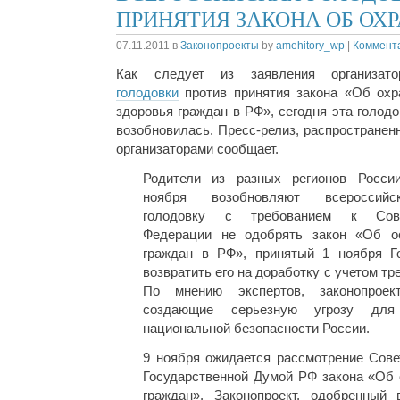
ПРИНЯТИЯ ЗАКОНА ОБ ОХР
07.11.2011
в
Законопроекты
by
amehitory_wp
|
Коммента
Как следует из заявления организато
голодовки
против принятия закона «Об охр
здоровья граждан в РФ», сегодня эта голодо
возобновилась. Пресс-релиз, распространен
организаторами сообщает.
Родители из разных регионов Росси
ноября возобновляют всероссийс
голодовку с требованием к Сов
Федерации не одобрять закон «Об о
граждан в РФ», принятый 1 ноября Г
возвратить его на доработку с учетом т
По мнению экспертов, законопроек
создающие серьезную угрозу для
национальной безопасности России.
9 ноября ожидается рассмотрение Сове
Государственной Думой РФ закона «Об 
граждан». Законопроект, одобренный