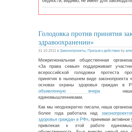
бедности, видимо, не имеет для законодат
Голодовка против принятия за
здравоохранении»
31.10.2011
в
Законопроекты
,
Призыв к действию
by
ame
Межрегиональная общественная организа
«За права семьи» поддерживает участни
всероссийской голодовки протеста про
принятия в нынешнем виде законопроекта 
основах охраны здоровья граждан в Р
объявленную вчера
наши
единомышленниками.
Как мы неоднократно писали, наша организа
более года работала над
законопроек
здоровья граждан в РФ»
, принимая активное 
привлекая к этой работе единомы
общественность. Был внесён целый ряд п