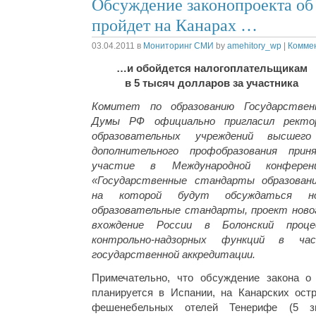
Обсуждение законопроекта об
пройдет на Канарах …
03.04.2011
в
Мониторинг СМИ
by
amehitory_wp
|
Коммен
…и обойдется налогоплательщикам
в 5 тысяч долларов за участника
Комитет по образованию Государствен
Думы РФ официально пригласил ректо
образовательных учреждений высшег
дополнительного профобразования прин
участие в Международной конферен
«Государственные стандарты образовани
на которой будут обсуждаться но
образовательные стандарты, проект нового
вхождение России в Болонский проце
контрольно-надзорных функций в ча
государственной аккредитации.
Примечательно, что обсуждение закона о
планируется в Испании, на Канарских ост
фешенебельных отелей Тенерифе (5 зв