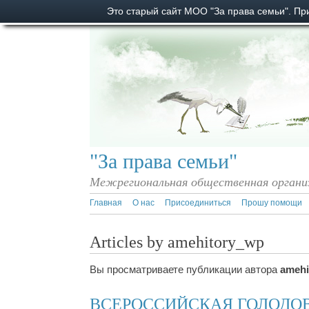
Это старый сайт МОО "За права семьи". П
"За права семьи"
Межрегиональная общественная органи
Главная
О нас
Присоединиться
Прошу помощи
Articles by amehitory_wp
Вы просматриваете публикации автора
amehi
ВСЕРОССИЙСКАЯ ГОЛОДО