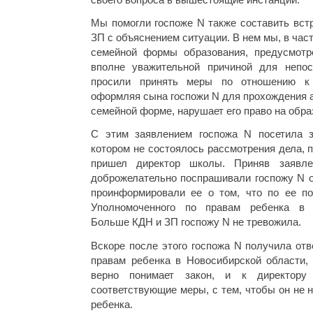
Мы помогли госпоже N также составить вст
ЗП с объяснением ситуации. В нем мы, в част
семейной формы образования, предусмотр
вполне уважительной причиной для непо
просили принять меры по отношению к 
оформляя сына госпожи N для прохождения а
семейной форме, нарушает его право на обра
С этим заявлением госпожа N посетила 
котором не состоялось рассмотрения дела, 
пришел директор школы. Приняв заяв
доброжелательно поспрашивали госпожу N о
проинформировали ее о том, что по ее п
Уполномоченного по правам ребенка в 
Больше КДН и ЗП госпожу N не тревожила.
Вскоре после этого госпожа N получила отв
правам ребенка в Новосибирской области,
верно понимает закон, и к директор
соответствующие меры, с тем, чтобы он не 
ребенка.