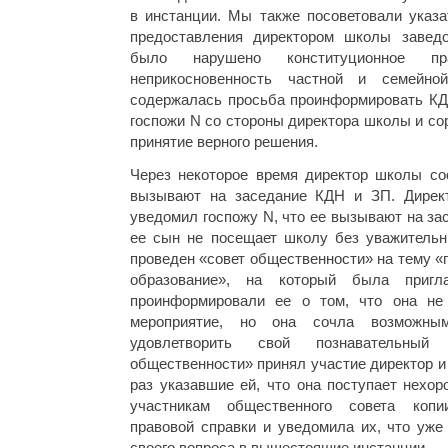
в инстанции. Мы также посоветовали указа
предоставления директором школы завед
было нарушено конституционное 
неприкосновенность частной и семейно
содержалась просьба проинформировать КД
госпожи N со стороны директора школы и со
принятие верного решения.
Через некоторое время директор школы со
вызывают на заседание КДН и ЗП. Дирек
уведомил госпожу N, что ее вызывают на зас
ее сын не посещает школу без уважитель
проведен «совет общественности» на тему «
образование», на который была приг
проинформировали ее о том, что она не
мероприятие, но она сочла возможны
удовлетворить свой познавательный
общественности» принял участие директор 
раз указавшие ей, что она поступает нехор
участникам общественного совета копи
правовой справки и уведомила их, что уже
своего вопроса в вышестоящие инстанции.