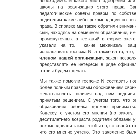
необходимости какого либо одобрения или
школы на реализацию этого права. За
педагогические советы правом по собств
родителям какие-либо рекомендации по пов
права. В справке мы также обратили внимание
сын, находясь на семейном образовании, им
промежуточных аттестаций в форме эксте
указали на то, какие механизмы защ
использовать госпожа N, а также на то, что,
членом нашей организации,
закон позвол
представлять ее интересы в ряде официа
готовы будем сделать.
Мы также помогли госпоже N составить нов
более полным правовым обоснованием своих
желательность наличия под ним подпис
принятым решением. С учетом того, что 
образования ребенка должно принимать
Кодексу, с учетом его мнения (по закону,
десятилетнего возраста родители обязаны у
рекомендовали также, чтобы он, со своей сто
что его мнение учтено. Это заявление бы