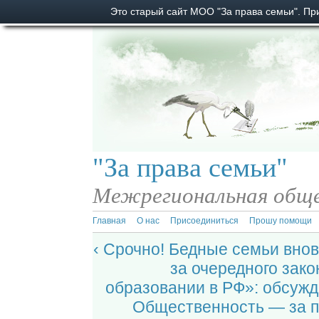
Это старый сайт МОО "За права семьи". П
"За права семьи"
Межрегиональная обще
Главная
О нас
Присоединиться
Прошу помощи
‹ Срочно! Бедные семьи внов
за очередного зак
образовании в РФ»: обсуж
Общественность — за п