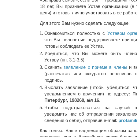
18 лет, Вы признаете Устав организации (в
цели) и готовы лично участвовать в ее работе
Для этого Вам нужно сделать следующее:
Ознакомиться полностью с
Уставом орга
что Вы полностью поддерживаете принци
готовы соблюдать ее Устав.
Убедиться, что Вы можете быть члено
Уставу (пп. 3.1-3.5).
Скачать
заявление о приеме в члены
и вн
(распечатав или аккуратно переписав 
подпись.
Выслать заявление (чтобы убедиться, 
уведомлением о вручении) по адресу:
П
Петербург, 198260, а/я 16
.
Чтобы подстраховаться на случай п
уведомить нас об отправлении заявлени
сведения о себе), отправив e-mail:
profami
Как только Ваше надлежащим образом запо
получено, оно в ближайшие сроки будет 