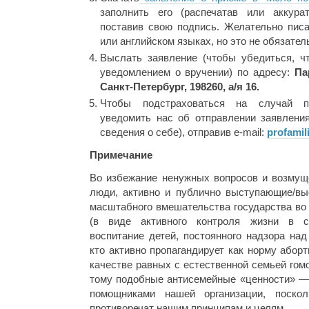
заполнить его (распечатав или аккура
поставив свою подпись. Желательно писа
или английском языках, но это не обязател
Выслать заявление (чтобы убедиться, 
уведомлением о вручении) по адресу:
Па
Санкт-Петербург, 198260, а/я 16.
Чтобы подстраховаться на случай п
уведомить нас об отправлении заявлени
сведения о себе), отправив e-mail:
profami
Примечание
Во избежание ненужных вопросов и возмуще
люди, активно и публично выступающие/вы
масштабного вмешательства государства во
(в виде активного контроля жизни в с
воспитание детей, постоянного надзора над
кто активно пропагандирует как норму абор
качестве равных с естественной семьей го
тому подобные антисемейные «ценности» — 
помощниками нашей организации, поско
противоречат нашим принципам и целям.