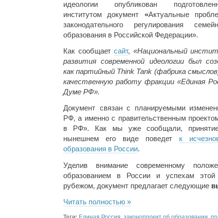
идеологии опубликован подготовлен
институтом документ
«
Актуальные пробл
законодательного регулирования семейн
образования в Российской Федерации».
Как сообщает
сайт
,
«Национальный инсти
развития современной идеологии был соз
как партийный Think Tank (фабрика смыслов
качественную работу фракции «Единая Ро
Думе РФ».
Документ связан с планируемыми изменен
РФ, а именно с правительственным проекто
в РФ». Как мы уже сообщали, принятие
нынешнем его виде поведет
к исчезн
образования в России
.
Уделив внимание современному поло
образованием в России и успехам этой
рубежом, документ предлагает следующие
в
Читать полностью »
Теги:
Единая Россия
,
законопроект об образовании
,
пр