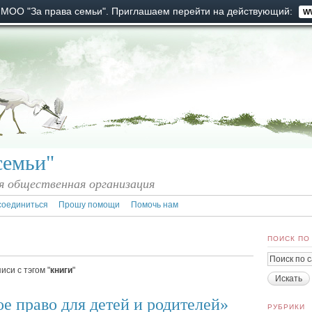
 МОО "За права семьи". Приглашаем перейти на действующий:
W
семьи"
 общественная организация
соединиться
Прошу помощи
Помочь нам
ПОИСК ПО
си с тэгом "
книги
"
 право для детей и родителей»
РУБРИКИ