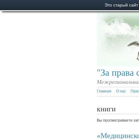
Это старый сайт
"За права 
Межрегиональная
Главная
О нас
При
книги
Вы просматриваете запи
«Медицинское