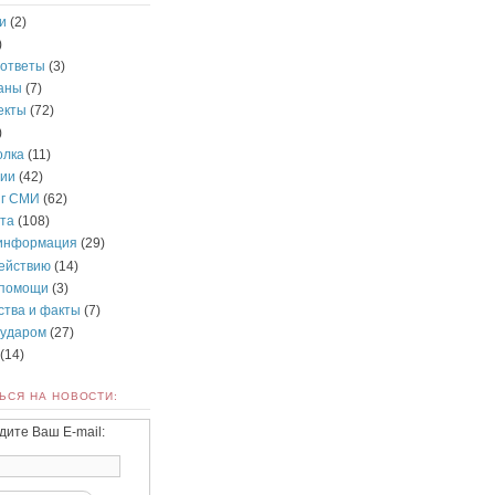
и
(2)
)
 ответы
(3)
раны
(7)
екты
(72)
)
олка
(11)
ии
(42)
нг СМИ
(62)
та
(108)
информация
(29)
действию
(14)
 помощи
(3)
ства и факты
(7)
 ударом
(27)
(14)
ЬСЯ НА НОВОСТИ:
дите Ваш E-mail: