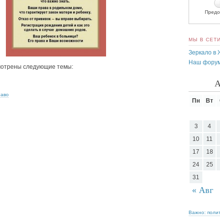
Предо
МЫ В СЕТ
Зеркало в
Наш фору
смотрены следующие темы:
А
раво
Пн
Вт
3
4
10
11
17
18
24
25
31
« Авг
Важно: поли