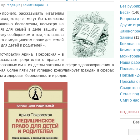
а
by
Редакция
|
Комментарии - 1
Без рубрик
Вести
(146
 прочего, рассказывать читателям
Вопросы и
нигах, которые могут быть полезны
ршенно бесполезны, несмотря на
Другие ст
ия) для семей в деле защиты их
Законопро
рику сообщением о том, что вышла
Законы
(11
ига о медицинском праве для семей
Книжная п
для детей и родителей».
Комментар
ист-практик Арина Покровская – в
Монитори
сказывает родителям о правах и
Наша рабо
ированных им и их детям законом в сфере здравоохранения в
Полезная 
кая более пяти лет успешно консультирует граждан в сферах
Призыв к 
ы и здоровья, беременности и родов.
Просьба о
Свидетель
Семья под
СМИ о нас
ПОДПИСАТ
Вве