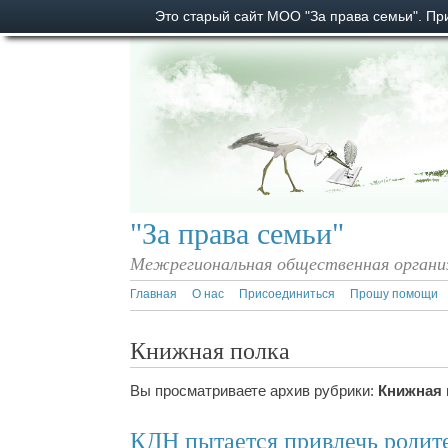
Это старый сайт МОО "За права семьи". П
"За права семьи"
Межрегиональная общественная органи
Главная
О нас
Присоединиться
Прошу помощи
Книжная полка
Вы просматриваете архив рубрики:
Книжная 
КДН пытается привлечь родит