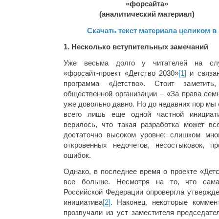
«форсайта»
(аналитический материал)
Скачать текст материала целиком в 
1. Несколько вступительных замечаний
Уже весьма долго у читателей на сл
«форсайт-проект «Детство 2030»
[1]
и связан
программа «Детство». Стоит заметит
общественной организации – «За права сем
уже довольно давно. Но до недавних пор мы
всего лишь еще одной частной инициати
верилось, что такая разработка может вс
достаточно высоком уровне: слишком мно
откровенных недочетов, несостыковок, п
ошибок.
Однако, в последнее время о проекте «Детс
все больше. Несмотря на то, что сам
Российской Федерации опровергла утвержден
инициатива
[2]
. Наконец, некоторые коммен
прозвучали из уст заместителя председате