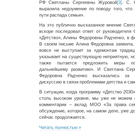
РФ Светланы Сергеевны Журовой
[3]
. С. 
выразила недоумение по поводу того, что 
пути распада семьи».
На это публично высказанное мнение Све
вскоре последовал ответ от руководителя
«Детство», Алины Федоровны Радченко, в ф
В своем письме Алина Федоровна заявила, 
вовсе не выступает за «демонтаж традиц
указывает на существующую неприятную, но
также пытается предложить меры по
дальнейшему развитию». И Светлана Сер
Федоровна Радченко высказались за 
дискуссию в связи проблемами детства и сам
В ситуации, когда программу «Детство 2030
столь высоком уровне, мы уже не можем 
комментарии – вклад МОО «За права се
обсуждение, которое, на самом деле, уже д
сейчас продолжается.
Читать полностью »