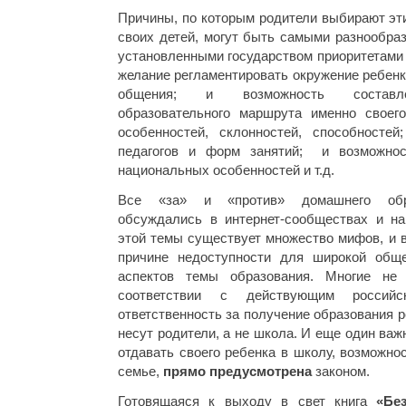
Причины, по которым родители выбирают эт
своих детей, могут быть самыми разнообраз
установленными государством приоритетами 
желание регламентировать окружение ребенк
общения; и возможность составле
образовательного маршрута именно своег
особенностей, склонностей, способносте
педагогов и форм занятий; и возможнос
национальных особенностей и т.д.
Все «за» и «против» домашнего обра
обсуждались в интернет-сообществах и н
этой темы существует множество мифов, и в
причине недоступности для широкой обще
аспектов темы образования. Многие не
соответствии с действующим российск
ответственность за получение образования 
несут родители, а не школа. И еще один важ
отдавать своего ребенка в школу, возможно
семье,
прямо предусмотрена
законом.
Готовящаяся к выходу в свет книга
«Бе