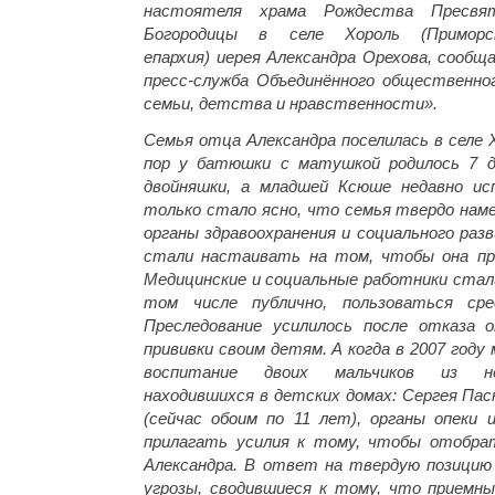
настоятеля храма Рождества Пресвя
Богородицы в селе Хороль (Приморс
епархия) иерея Александра Орехова, сообщ
пресс-служба Объединённого общественн
семьи, детства и нравственности».
Семья отца Александра поселилась в селе Х
пор у батюшки с матушкой родилось 7 д
двойняшки, а младшей Ксюше недавно исп
только стало ясно, что семья твердо нам
органы здравоохранения и социального раз
стали настаивать на том, чтобы она пр
Медицинские и социальные работники стал
том числе публично, пользоваться сре
Преследование усилилось после отказа 
прививки своим детям. А когда в 2007 году
воспитание двоих мальчиков из неб
находившихся в детских домах: Сергея Пас
(сейчас обоим по 11 лет), органы опеки
прилагать усилия к тому, чтобы отобра
Александра. В ответ на твердую позицию
угрозы, сводившиеся к тому, что приемн