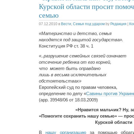
Курской области просит помоч
семью
07.12.2010
в
Вести
,
Семья под ударом
by
Редакция
|
Ко
«Материнство и детство, семья
находятся под защитой государства».
Конституция РФ ст. 38 ч. 1
«..разрушение семейных связей означает
отсечение ребенка от его корней,
что может быть оправдано
лишь в весьма исключительных
обстоятельствах»
Европейский суд по правам человека,
определение по делу «
Савины против Украин
(app. 39948/06 от 18.03.2009)
«Нравится мальчик? Ну, з
«Помогите сохранить нашу семью» — прос
Курской области
В
нашу организацию
за помощью обратил