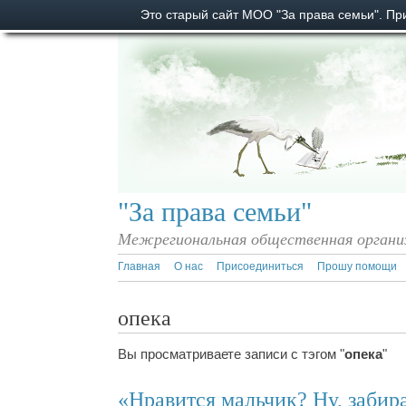
Это старый сайт МОО "За права семьи". П
"За права семьи"
Межрегиональная общественная органи
Главная
О нас
Присоединиться
Прошу помощи
опека
Вы просматриваете записи с тэгом "
опека
"
«Нравится мальчик? Ну, забира