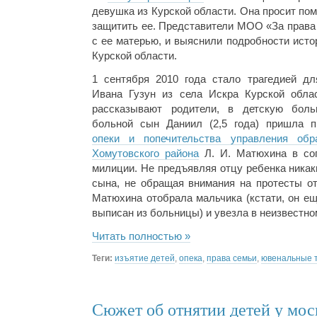
девушка из Курской области. Она просит по
защитить ее. Представители МОО «За права 
с ее матерью, и выяснили подробности исто
Курской области.
1 сентября 2010 года стало трагедией д
Ивана Гузун из села Искра Курской обла
рассказывают родители, в детскую боль
больной сын Даниил (2,5 года) пришла 
опеки и попечительства управления обр
Хомутовского района
Л. И. Матюхина в соп
милиции. Не предъявляя отцу ребенка никак
сына, не обращая внимания на протесты от
Матюхина отобрала мальчика (кстати, он е
выписан из больницы) и увезла в неизвестно
Читать полностью »
Теги:
изъятие детей
,
опека
,
права семьи
,
ювенальные 
Сюжет об отнятии детей у мос