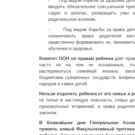
- Под видом борьбы за здоровье детей
вводить обязательное сексуальное про
садах и школах, развращать умы м
родительское влияние.
- Под видом борьбы за права детей
ограничивать права родителей вос
нравственно формировать их, принимат
обучения и здоровья.
Комитет ООН по правам ребенка
дает прав
часто ни на чем не основанные, тол
распоряжаться семейной жизнью, зак
бюджетами суверенных государств, вопрек
народов и самих детей.
Нельзя отделять ребенка от его семьи и 
не попал в настоящую опасность, семьи д
произвольных вторжений, а права родите
законом.
В ближайшие дни Генеральная Асса
принять новый Факультативный протоко