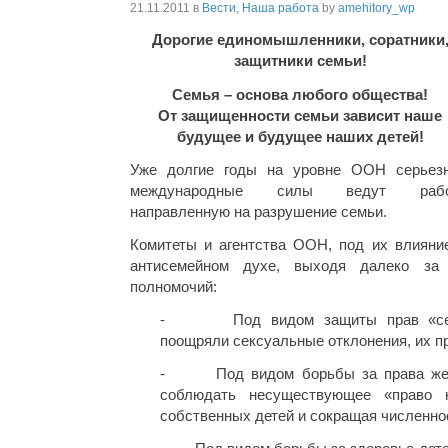
21.11.2011
в
Вести
,
Наша работа
by
amehitory_wp
Дорогие единомышленники, соратники
защитники семьи!
Семья – основа любого общества!
От защищенности семьи зависит наше
будущее и будущее наших детей!
Уже долгие годы на уровне ООН серьез
международные силы ведут рабо
направленную на разрушение семьи.
Комитеты и агентства ООН, под их влияние
антисемейном духе, выходя далеко за
полномочий:
- Под видом защиты прав «секс
поощряли сексуальные отклонения, их пр
- Под видом борьбы за права жен
соблюдать несуществующее «право 
собственных детей и сокращая численно