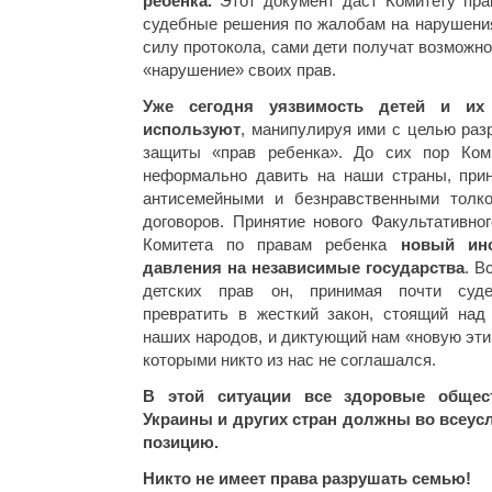
ребенка.
Этот документ даст Комитету пра
судебные решения по жалобам на нарушения
силу протокола, сами дети получат возможн
«нарушение» своих прав.
Уже сегодня уязвимость детей и их
используют
, манипулируя ими с целью ра
защиты «прав ребенка». До сих пор Ко
неформально давить на наши страны, при
антисемейными и безнравственными толк
договоров. Принятие нового Факультативно
Комитета по правам ребенка
новый ин
давления на независимые государства
. В
детских прав он, принимая почти суд
превратить в жесткий закон, стоящий над
наших народов, и диктующий нам «новую эти
которыми никто из нас не соглашался.
В этой ситуации все здоровые общес
Украины и других стран должны во всеу
позицию.
Никто не имеет права разрушать семью!