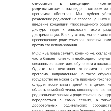
относимся к концепции «компетен
родительства»
в том виде, в котором ее 
программа «Детство». Мы глубоко убеж
разделение родителей на «просвещенных» и
введение концепции «просвещенного родит
дискурс ведет к опасности такого раз
дискриминации. В силу этого, мы считаем 
просвещенное родительства» опасной ном
против его использования.
МОО «За права семьи», конечно же, согласна
часто бывает полезно и необходимо получат
связанные с развитием, обучением и воспитан
Однако мы негативно относимся к соз
программ, направленных на такое обучен
государство не может быть признано «эксперт
следует воспитывать детей и, в целом, 
область семейной жизни, связанную с воспи
родительские знания и родительская культу
передаваться в самих семьях, а также
добровольных родительских сообщес
ценностными ориентирами (например, созда