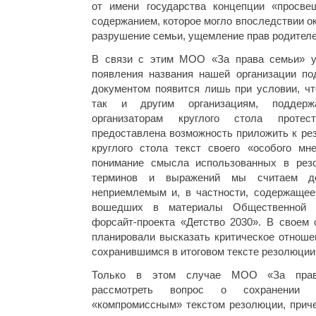
от имени государства концепции «просве
содержанием, которое могло впоследствии о
разрушение семьи, ущемление прав родителе
В связи с этим МОО «За права семьи» ук
появления названия нашей организации п
документом появится лишь при условии, чт
так и другим организациям, поддер
организаторам круглого стола протес
предоставлена возможность приложить к ре
круглого стола текст своего «особого мн
понимание смысла использованных в рез
терминов и выражений мы считаем д
неприемлемым и, в частности, содержащее
вошедших в материалы Общественной 
форсайт-проекта «Детство 2030». В своем
планировали высказать критическое отноше
сохранившимся в итоговом тексте резолюции
Только в этом случае МОО «За прав
рассмотреть вопрос о сохранении 
«компромиссным» текстом резолюции, приче