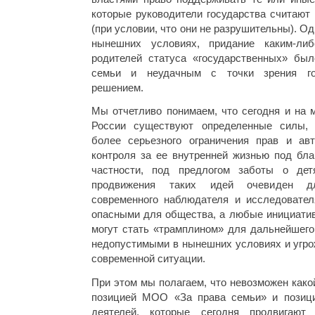
которые руководители государства считают
(при условии, что они не разрушительны). Од
нынешних условиях, придание каким-ли
родителей статуса «государственных» бы
семьи и неудачным с точки зрения гос
решением.
Мы отчетливо понимаем, что сегодня и на 
России существуют определенные силы,
более серьезного ограничения прав и ав
контроля за ее внутренней жизнью под бла
частности, под предлогом заботы о де
продвижения таких идей очевиден дл
современного наблюдателя и исследовате
опасными для общества, а любые инициатив
могут стать «трамплином» для дальнейшего
недопустимыми в нынешних условиях и угр
современной ситуации.
При этом мы полагаем, что невозможен как
позицией МОО «За права семьи» и позици
деятелей, которые сегодня продвигают