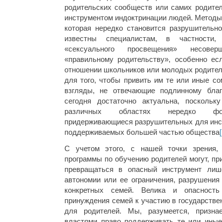
родительских сообществ или самих родител
инструментом индоктринации людей. Методы
которая нередко становится разрушительн
известны специалистам, в частности
«сексуального просвещения» несовер
«правильному родительству», особенно ес
отношении школьников или молодых родител
для того, чтобы привить им те или иные с
взгляды, не отвечающие подлинному благ
сегодня достаточно актуальна, поскольк
различных областях нередко фор
придерживающиеся разрушительных для инст
поддерживаемых большей частью общества
С учетом этого, с нашей точки зрения,
программы по обучению родителей могут, пр
превращаться в опасный инструмент лиш
автономии или ее ограничения, разрушения
конкретных семей. Велика и опасность 
принуждения семей к участию в государств
для родителей. Мы, разумеется, призна
властями право поддерживать те или иные