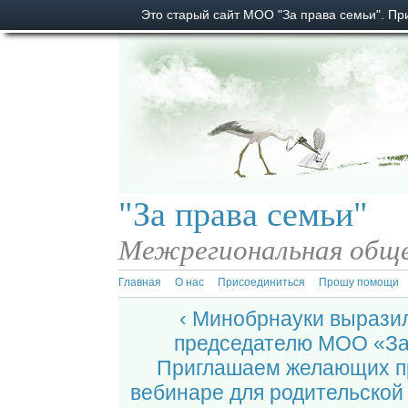
Это старый сайт МОО "За права семьи". П
"За права семьи"
Межрегиональная обще
Главная
О нас
Присоединиться
Прошу помощи
‹ Минобрнауки вырази
председателю МОО «За
Приглашаем желающих пр
вебинаре для родительской