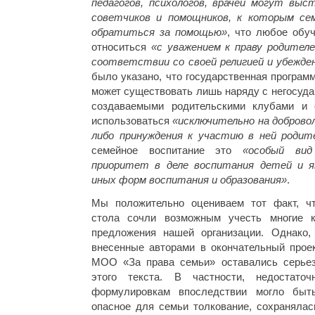
педагогов, психологов, врачей могут вы
советчиков и помощников, к которым с
обратиться за помощью»
, что любое обу
относиться
«
с уважением к праву родител
соответствии со своей религией и убежде
было указано, что государственная програм
может существовать лишь наряду с негосуд
создаваемыми родительскими клубами и 
использоваться
«исключительно на добровол
либо принуждения к участию в ней родит
семейное воспитание это
«особый вид
приоритет в деле воспитания детей и я
иных форм воспитания и образования»
.
Мы положительно оцениваем тот факт, чт
стола сочли возможным учесть многие к
предложения нашей организации. Однако,
внесенные авторами в окончательный проек
МОО «За права семьи» оставались серьез
этого текста. В частности, недостато
формулировкам впоследствии могло быт
опасное для семьи толкование, сохранялас