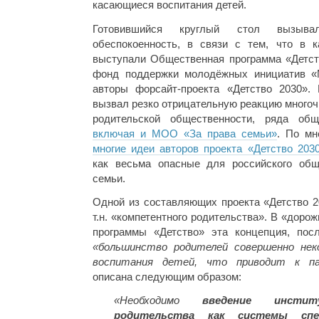
касающиеся воспитания детей.
Готовившийся круглый стол вызыв
обеспокоенность, в связи с тем, что в к
выступали Общественная программа «Детст
фонд поддержки молодёжных инициатив «М
авторы форсайт-проекта «Детство 2030».
вызвал резко отрицательную реакцию много
родительской общественности, ряда общ
включая и МОО «За права семьи»
. По мн
многие идеи авторов проекта «Детство 203
как весьма опасные для российского общ
семьи.
Одной из составляющих проекта «Детство 2
т.н. «компетентного родительства». В «дор
программы «Детство» эта концепция, пос
«большинство родителей совершенно не
воспитания детей, что приводит к па
описана следующим образом:
«Необходимо
введение инстит
родительства как системы спе