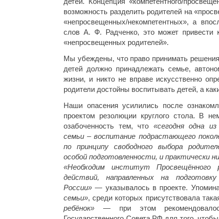
детей. Концепция «компетентного/просвеще
возможность разделить родителей на «прос
«непросвещенных/некомпетентных», а впосл
слов А. Ф. Радченко, это может привести 
«непросвещенных родителей».
Мы убеждены, что право принимать решения
детей должно принадлежать семье, автоно
жизни, и никто не вправе искусственно опр
родители достойны воспитывать детей, а каки
Наши опасения усилились после ознакомл
проектом резолюции круглого стола. В не
озабоченность тем, что
«
сегодня одна из
семьи – воспитание подрастающего поко
по принципу свободного выбора родител
особой подготовленности, и практически н
«
Необходим институт Просвещённого р
действий, направленных на подготовк
России
»
— указывалось в проекте. Упомин
семьи»
, среди которых присутствовала така
ребёнок
»
— при этом рекомендовалось
Государственного Совета РФ для того, чтобы