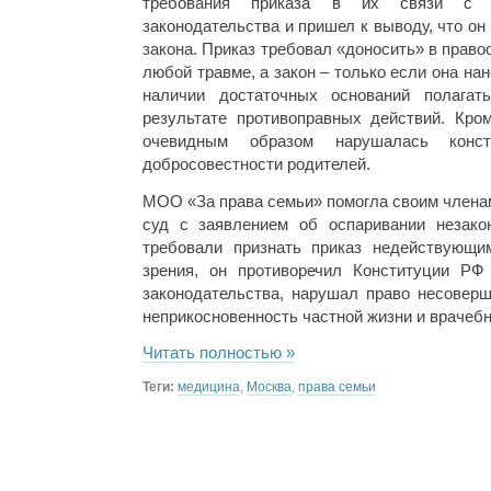
требования приказа в их связи с н
законодательства и пришел к выводу, что о
закона. Приказ требовал «доносить» в прав
любой травме, а закон – только если она на
наличии достаточных оснований полагат
результате противоправных действий. Кром
очевидным образом нарушалась конст
добросовестности родителей.
МОО «За права семьи» помогла своим члена
суд с заявлением об оспаривании незакон
требовали признать приказ недействующим
зрения, он противоречил Конституции РФ
законодательства, нарушал право несоверш
неприкосновенность частной жизни и врачебн
Читать полностью »
Теги:
медицина
,
Москва
,
права семьи