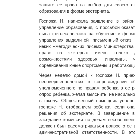
защите ее права на выбор для своего с
образования в форме экстерната.
Госпожа Н. написала заявление в район
управление образования, с просьбой оказа
сына-третьеклассника на обучение в форме
управления выдали ей письменный отказ, з
неких «методических писем» Министерства 
право на экстернат имеют только д
возможностями здоровья, инвалиды,
соревнования юные спортсмены и работающи
Через неделю домой к госпоже Н. прие
несовершеннолетних в сопровождении о
уполномоченного по правам ребенка в ее р
опрос ребенка, желая выяснить, не насильно
в школу. Общественный помощник уполном
госпоже Н. отобранием ребенка, если она
решения об экстернате. В завершение в
заседание комиссии по делам несовершенн
должен был рассматриваться вопрос о ее 
административной ответственности. В эт