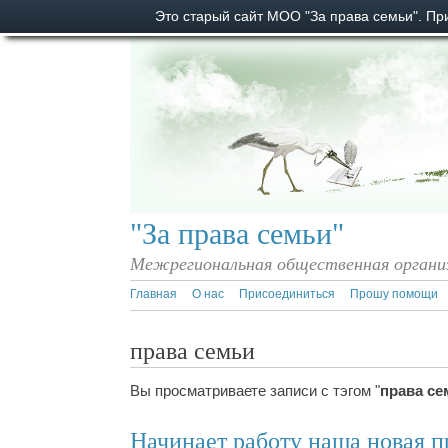
Это старый сайт МОО "За права семьи". П
"За права семьи"
Межрегиональная общественная органи
Главная
О нас
Присоединиться
Прошу помощи
права семьи
Вы просматриваете записи с тэгом "
права се
Начинает работу наша новая п