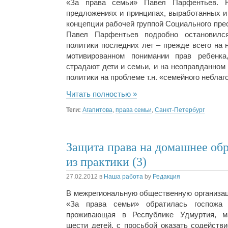
«За права семьи» Павел Парфентьев. 
предложениях и принципах, выработанных и
концепции рабочей группой Социального пре
Павел Парфентьев подробно остановилс
политики последних лет – прежде всего на 
мотивированном понимании прав ребенка,
страдают дети и семьи, и на неоправданном
политики на проблеме т.н. «семейного неблаг
Читать полностью »
Теги:
Агапитова
,
права семьи
,
Санкт-Петербург
Защита права на домашнее об
из практики (3)
27.02.2012
в
Наша работа
by
Редакция
В межрегиональную общественную организа
«За права семьи» обратилась госпожа 
проживающая в Республике Удмуртия, м
шести детей, с просьбой оказать содействи