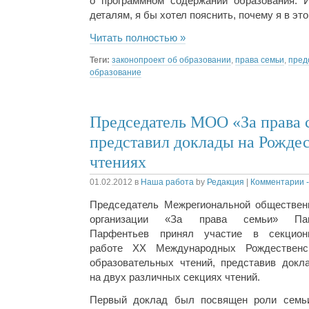
о программном содержании образования. 
деталям, я бы хотел пояснить, почему я в эт
Читать полностью »
Теги:
законопроект об образовании
,
права семьи
,
пред
образование
Председатель МОО «За права 
представил доклады на Рожде
чтениях
01.02.2012
в
Наша работа
by
Редакция
|
Комментарии -
Председатель Межрегиональной обществен
организации «За права семьи» Па
Парфентьев принял участие в секцион
работе XX Международных Рождественс
образовательных чтений, представив докл
на двух различных секциях чтений.
Первый доклад был посвящен роли семь